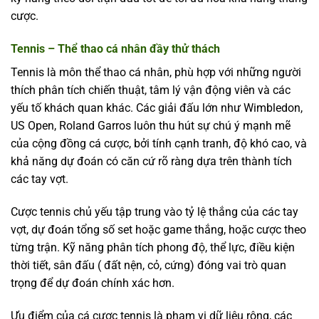
cược.
Tennis – Thể thao cá nhân đầy thử thách
Tennis là môn thể thao cá nhân, phù hợp với những người
thích phân tích chiến thuật, tâm lý vận động viên và các
yếu tố khách quan khác. Các giải đấu lớn như Wimbledon,
US Open, Roland Garros luôn thu hút sự chú ý mạnh mẽ
của cộng đồng cá cược, bởi tính cạnh tranh, độ khó cao, và
khả năng dự đoán có căn cứ rõ ràng dựa trên thành tích
các tay vợt.
Cược tennis chủ yếu tập trung vào tỷ lệ thắng của các tay
vợt, dự đoán tổng số set hoặc game thắng, hoặc cược theo
từng trận. Kỹ năng phân tích phong độ, thể lực, điều kiện
thời tiết, sân đấu ( đất nện, cỏ, cứng) đóng vai trò quan
trọng để dự đoán chính xác hơn.
Ưu điểm của cá cược tennis là phạm vi dữ liệu rộng, các