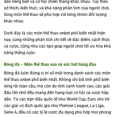
dẫn riêng biệt và cơ hội chiến thắng khác nhau. Tùy theo
sở thích, kiến thức, và khả năng phân tích của người chơi,
từng môn thể thao sẽ phù hợp với từng nhóm đối tượng
khác nhau.
Dưới đây là các môn thể thao onbet phổ biến nhất hiện
nay, cùng những phân tích chi tiết về đặc điểm, cách thức
cá cược, cũng như các tips giúp người chơi tối ưu hóa khả
năng thắng cuộc.
Bóng đá – Môn thể thao vua và sức hút hàng đầu
Bóng đá luôn đứng vị trí số một trong danh sách các môn
thể thao onbet phổ biến nhất. Không chỉ bởi tính phổ biến
rộng rãi toàn cầu, mà còn do tính cạnh tranh cao, các giải
đấu lớn nhỏ đều mang đến hàng loạt cơ hội cá cược hấp
dẫn. Từ các trận đấu quốc tế như World Cup, Euro cho tới
các giải vô địch quốc gia như Premier League, La Liga,
Serie A, đều có các tỷ lệ cược đa dạng phù hợp mọi phong