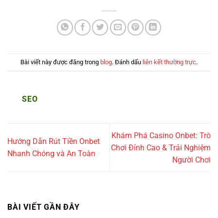
Bài viết này được đăng trong
blog
. Đánh dấu
liên kết thường trực
.
SEO
Khám Phá Casino Onbet: Trò
Hướng Dẫn Rút Tiền Onbet
Chơi Đỉnh Cao & Trải Nghiệm
Nhanh Chóng và An Toàn
Người Chơi
BÀI VIẾT GẦN ĐÂY