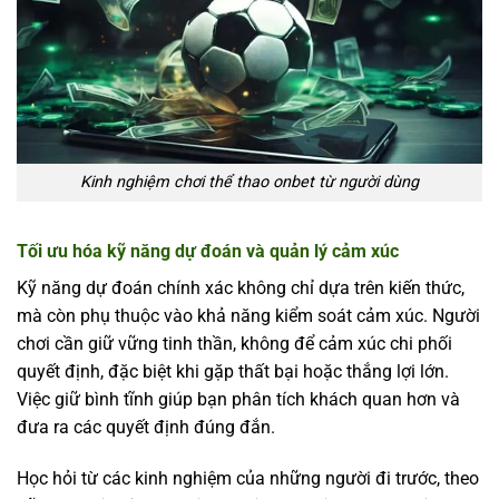
Kinh nghiệm chơi thể thao onbet từ người dùng
Tối ưu hóa kỹ năng dự đoán và quản lý cảm xúc
Kỹ năng dự đoán chính xác không chỉ dựa trên kiến thức,
mà còn phụ thuộc vào khả năng kiểm soát cảm xúc. Người
chơi cần giữ vững tinh thần, không để cảm xúc chi phối
quyết định, đặc biệt khi gặp thất bại hoặc thắng lợi lớn.
Việc giữ bình tĩnh giúp bạn phân tích khách quan hơn và
đưa ra các quyết định đúng đắn.
Học hỏi từ các kinh nghiệm của những người đi trước, theo