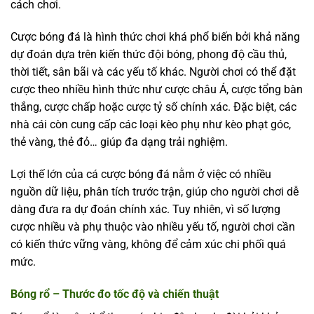
cách chơi.
Cược bóng đá là hình thức chơi khá phổ biến bởi khả năng
dự đoán dựa trên kiến thức đội bóng, phong độ cầu thủ,
thời tiết, sân bãi và các yếu tố khác. Người chơi có thể đặt
cược theo nhiều hình thức như cược châu Á, cược tổng bàn
thắng, cược chấp hoặc cược tỷ số chính xác. Đặc biệt, các
nhà cái còn cung cấp các loại kèo phụ như kèo phạt góc,
thẻ vàng, thẻ đỏ… giúp đa dạng trải nghiệm.
Lợi thế lớn của cá cược bóng đá nằm ở việc có nhiều
nguồn dữ liệu, phân tích trước trận, giúp cho người chơi dễ
dàng đưa ra dự đoán chính xác. Tuy nhiên, vì số lượng
cược nhiều và phụ thuộc vào nhiều yếu tố, người chơi cần
có kiến thức vững vàng, không để cảm xúc chi phối quá
mức.
Bóng rổ – Thước đo tốc độ và chiến thuật